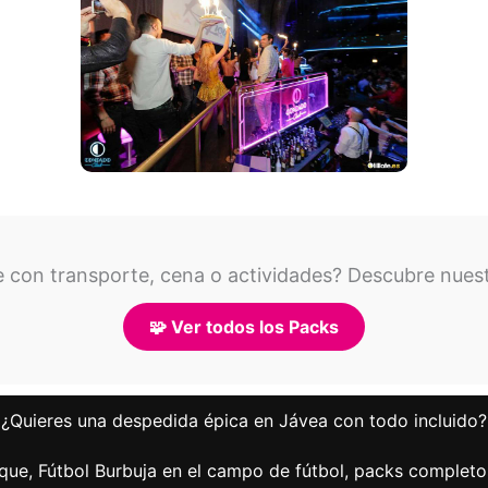
 con transporte, cena o actividades? Descubre nues
🧩 Ver todos los Packs
¿Quieres una despedida épica en Jávea con todo incluido?
que, Fútbol Burbuja en el campo de fútbol, packs completos