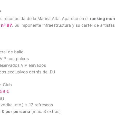
?
 reconocida de la Marina Alta. Aparece en el
ranking mun
n
nº 97
. Su imponente infraestructura y su cartel de artistas
ral de baile
VIP con palcos
eservados VIP elevados
os exclusivos detrás del DJ
o Club
159 €
nas
, vodka, etc.) + 12 refrescos
 € por persona
(máx. 3 extras)