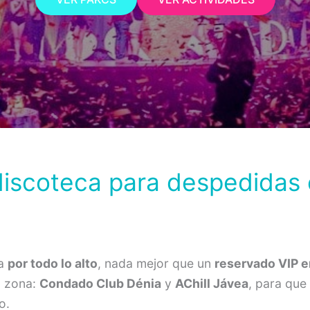
iscoteca para despedidas 
da
por todo lo alto
, nada mejor que un
reservado VIP e
a zona:
Condado Club Dénia
y
AChill Jávea
, para que
o.