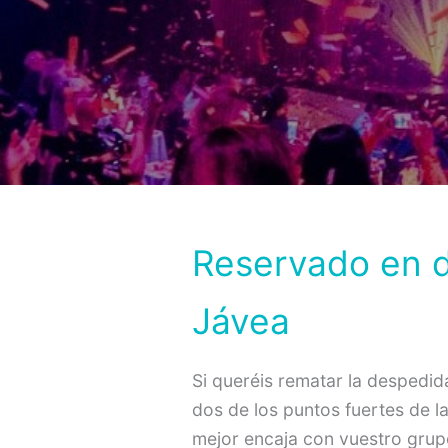
Reservado en d
Jávea
Si queréis rematar la despedi
dos de los puntos fuertes de l
mejor encaja con vuestro grup