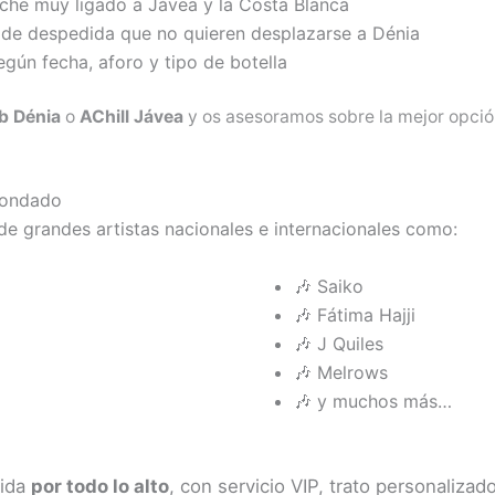
che muy ligado a Jávea y la Costa Blanca
 de despedida que no quieren desplazarse a Dénia
gún fecha, aforo y tipo de botella
b Dénia
o
AChill Jávea
y os asesoramos sobre la mejor opció
Condado
e grandes artistas nacionales e internacionales como:
🎶 Saiko
🎶 Fátima Hajji
🎶 J Quiles
🎶 Melrows
🎶 y muchos más…
dida
por todo lo alto
, con servicio VIP, trato personaliza