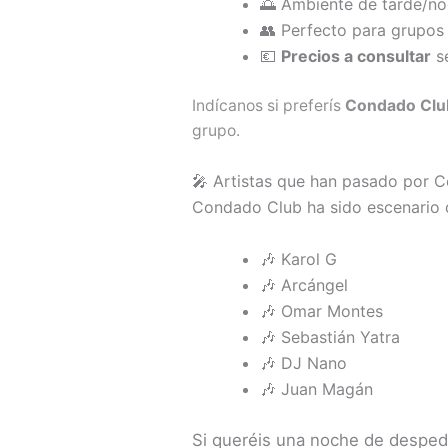
🌅 Ambiente de tarde/no
👥 Perfecto para grupos
💶
Precios a consultar
se
Indícanos si preferís
Condado Clu
grupo.
🎤 Artistas que han pasado por 
Condado Club ha sido escenario d
🎶 Karol G
🎶 Arcángel
🎶 Omar Montes
🎶 Sebastián Yatra
🎶 DJ Nano
🎶 Juan Magán
Si queréis una noche de despe