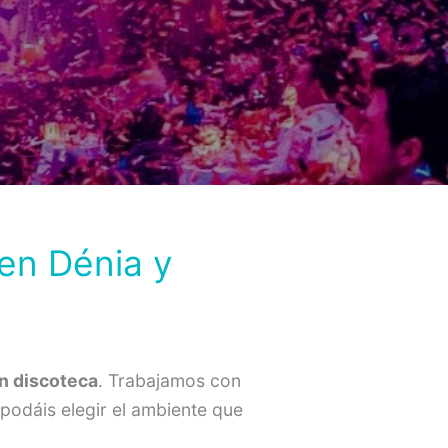
en Dénia y
n discoteca
. Trabajamos con
 podáis elegir el ambiente que