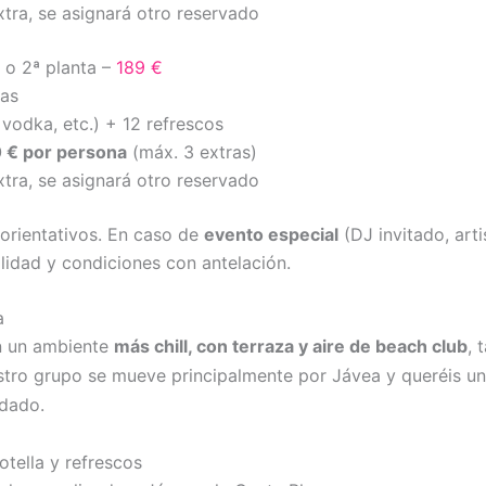
extra, se asignará otro reservado
ª o 2ª planta –
189 €
nas
, vodka, etc.) + 12 refrescos
 € por persona
(máx. 3 extras)
extra, se asignará otro reservado
orientativos. En caso de
evento especial
(DJ invitado, arti
ilidad y condiciones con antelación.
a
en un ambiente
más chill, con terraza y aire de beach club
, 
uestro grupo se mueve principalmente por Jávea y queréis u
dado.
tella y refrescos