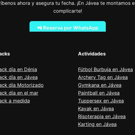
críbenos ahora y asegura tu fecha. ¡En Jávea te montamos el
complicarte!
📲 Reserva por WhatsApp
acks
Actividades
ack día en Dénia
Fútbol Burbuja en Jávea
ack día en Jávea
Archery Tag en Jávea
ack día Motorizado
Gymkana en Jávea
ack día en el mar
Paintball en Jávea
ack a medida
Tuppersex en Jávea
Kayak en Jávea
Risoterapia en Jávea
Karting en Jávea