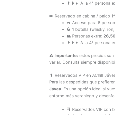
👨‍👩‍👧 A la 4ª persona 
🎟️ Reservado en cabina / palco 1
🎫 Acceso para 6 perso
🥃 1 botella (whisky, ron
👥 Personas extra:
26,50
👨‍👩‍👧 A la 4ª persona 
⚠️ Importante:
estos precios son 
variar. Consulta siempre disponib
🌴 Reservados VIP en AChill Jáve
Para las despedidas que prefier
Jávea
. Es una opción ideal si v
entorno más veraniego y desenfa
🥂 Reservados VIP con bo