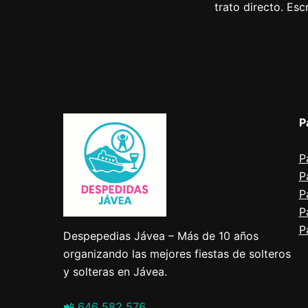
trato directo. Es
P
P
P
P
P
P
Despepedias Jávea – Más de 10 años
organizando las mejores fiestas de solteros
y solteras en Jávea.
📲 646 582 576