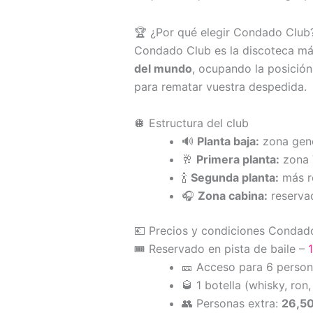
🏆 ¿Por qué elegir Condado Club
Condado Club es la discoteca más
del mundo
, ocupando la posició
para rematar vuestra despedida.
🪩 Estructura del club
🔊
Planta baja:
zona gene
🥂
Primera planta:
zona 
🍾
Segunda planta:
más r
🎧
Zona cabina:
reservad
💶 Precios y condiciones Condad
🎟️ Reservado en pista de baile –
🎫 Acceso para 6 perso
🥃 1 botella (whisky, ron
👥 Personas extra:
26,50