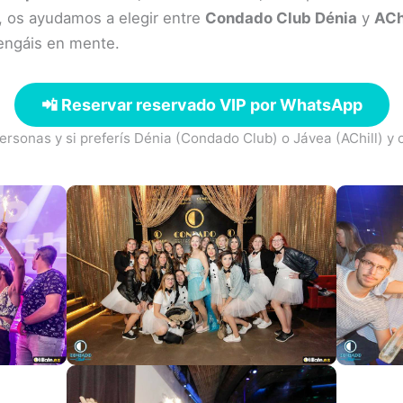
a, os ayudamos a elegir entre
Condado Club Dénia
y
ACh
 tengáis en mente.
📲 Reservar reservado VIP por WhatsApp
rsonas y si preferís Dénia (Condado Club) o Jávea (AChill) y 