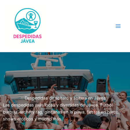
Ir
al
contenido
Main
Men
Despedidas de soltero y soltera en Jávea
Las despedidas más locas y divertidas de Jávea. Fútbol
burbuja, archery tag, gincanas en la playa, fiestas en barco,
shows eróticos y mucho más.