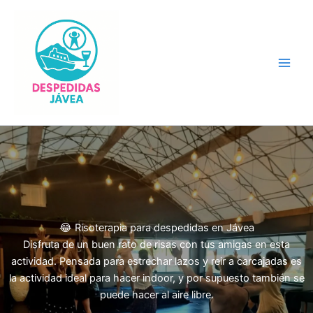
Ir
al
contenido
Main
Men
😂 Risoterapia para despedidas en Jávea
Disfruta de un buen rato de risas con tus amigas en esta
actividad. Pensada para estrechar lazos y reir a carcajadas es
la actividad ideal para hacer indoor, y por supuesto también se
puede hacer al aire libre.