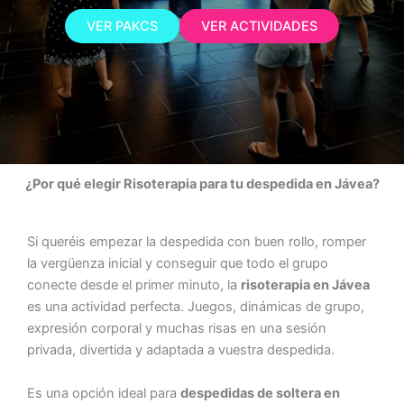
VER PAKCS
VER ACTIVIDADES
¿Por qué elegir Risoterapia para tu despedida en Jávea?
Si queréis empezar la despedida con buen rollo, romper
la vergüenza inicial y conseguir que todo el grupo
conecte desde el primer minuto, la
risoterapia en Jávea
es una actividad perfecta. Juegos, dinámicas de grupo,
expresión corporal y muchas risas en una sesión
privada, divertida y adaptada a vuestra despedida.
Es una opción ideal para
despedidas de soltera en