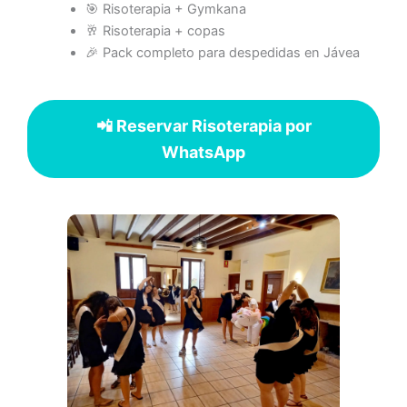
🎯 Risoterapia + Gymkana
🥂 Risoterapia + copas
🎉 Pack completo para despedidas en Jávea
📲 Reservar Risoterapia por
WhatsApp