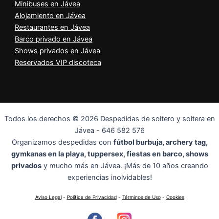
Minibuses en Jávea
Alojamiento en Jávea
Restaurantes en Jávea
Barco privado en Jávea
Shows privados en Jávea
Reservados VIP discoteca
Todos los derechos © 2026 Despedidas de soltero y soltera en
Jávea - 646 582 576
Organizamos despedidas con
fútbol burbuja, archery tag,
gymkanas en la playa, tuppersex, fiestas en barco, shows
privados
y mucho más en Jávea. ¡Más de 10 años creando
experiencias inolvidables!
Aviso Legal
-
Política de Privacidad
-
Términos de Uso
-
Cookies